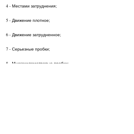
4 - Местами затруднения;
5 - Движение плотное;
6 - Движение затрудненное;
7 - Серьезные пробки;
8 - Многокилометровые пробки;
9 - Город стоит;
10 - Пешком быстрее.
Чтобы узнать о скорости на участке дороги, необходимо
навести на него указатель мыши.
или
- при нажатии на кнопку откроется «Панель